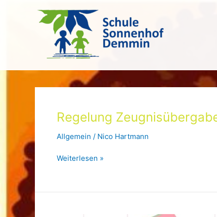
Zum
Inhalt
springen
Regelung Zeugnisübergab
Allgemein
/
Nico Hartmann
Regelung
Weiterlesen »
Zeugnisübergabe