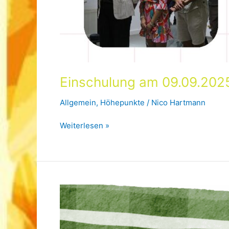
Einschulung am 09.09.202
Allgemein
,
Höhepunkte
/
Nico Hartmann
Einschulung
Weiterlesen »
am
09.09.2025