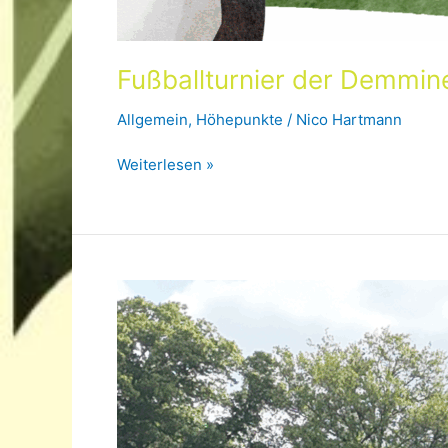
Fußballturnier der Demmin
Allgemein
,
Höhepunkte
/
Nico Hartmann
Fußballturnier
Weiterlesen »
der
Demminer
Schulen
am
11.09.2025