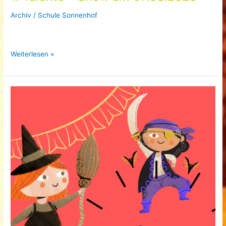
Archiv
/
Schule Sonnenhof
1.
Weiterlesen »
Talente
–
Show
am
07.03.2023