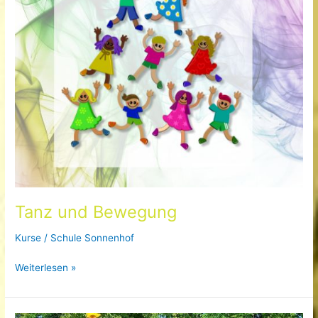
Tanz und Bewegung
Kurse
/
Schule Sonnenhof
Tanz
Weiterlesen »
und
Bewegung