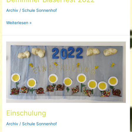
Archiv
/
Schule Sonnenhof
Auftritt
Weiterlesen »
unserer
Schulband
beim
Demminer
Bläserfest
2022
Einschulung
Archiv
/
Schule Sonnenhof