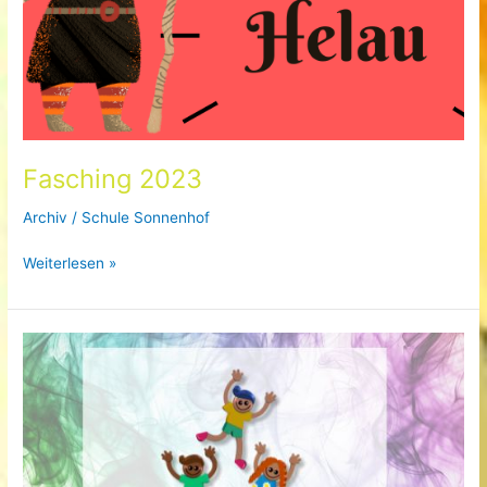
Fasching 2023
Archiv
/
Schule Sonnenhof
Fasching
Weiterlesen »
2023