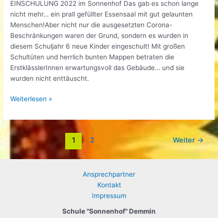
EINSCHULUNG 2022 im Sonnenhof Das gab es schon lange
nicht mehr… ein prall gefüllter Essensaal mit gut gelaunten
Menschen!Aber nicht nur die ausgesetzten Corona-
Beschränkungen waren der Grund, sondern es wurden in
diesem Schuljahr 6 neue Kinder eingeschult! Mit großen
Schultüten und herrlich bunten Mappen betraten die
ErstklässlerInnen erwartungsvoll das Gebäude… und sie
wurden nicht enttäuscht.
Einschulung
Weiterlesen »
Seitennummerierung
1
2
Weiter
→
der
Beiträge
Ansprechpartner
Kontakt
Impressum
Schule "Sonnenhof" Demmin