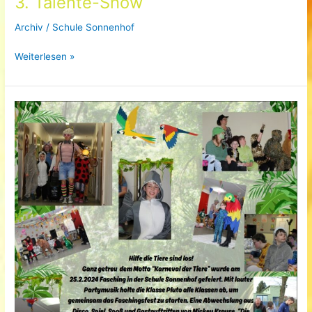
3. Talente-Show
Archiv
/
Schule Sonnenhof
3.
Weiterlesen »
Talente-
Show