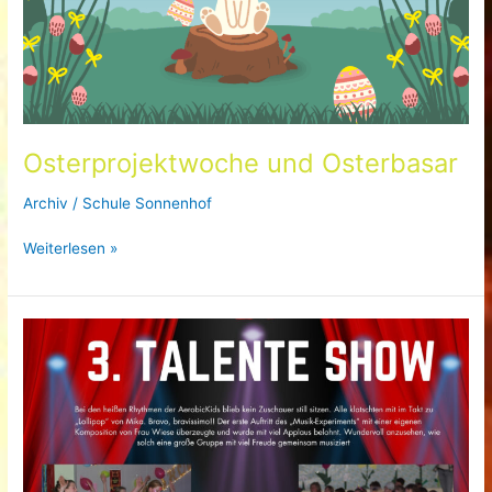
Osterprojektwoche und Osterbasar
Archiv
/
Schule Sonnenhof
Osterprojektwoche
Weiterlesen »
und
Osterbasar