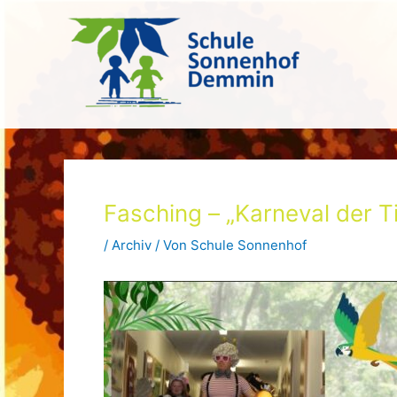
Zum
Inhalt
springen
Fasching – „Karneval der T
/
Archiv
/ Von
Schule Sonnenhof