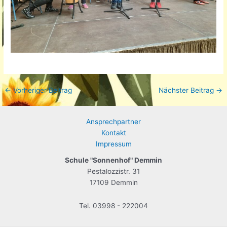
Beitragsnavigation
←
Vorheriger Beitrag
Nächster Beitrag
→
Ansprechpartner
Kontakt
Impressum
Schule "Sonnenhof" Demmin
Pestalozzistr. 31
17109 Demmin
Tel. 03998 - 222004