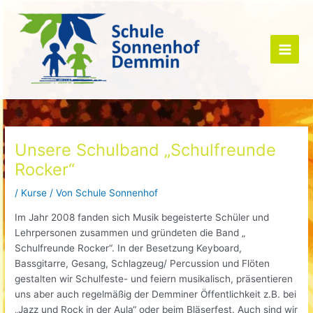
Zum
Inhalt
springen
Main
Men
Unsere Schulband „Schulfreunde
Rocker“
/
Kurse
/ Von
Schule Sonnenhof
Im Jahr 2008 fanden sich Musik begeisterte Schüler und
Lehrpersonen zusammen und gründeten die Band „
Schulfreunde Rocker“. In der Besetzung Keyboard,
Bassgitarre, Gesang, Schlagzeug/ Percussion und Flöten
gestalten wir Schulfeste- und feiern musikalisch, präsentieren
uns aber auch regelmäßig der Demminer Öffentlichkeit z.B. bei
„Jazz und Rock in der Aula“ oder beim Bläserfest. Auch sind wir